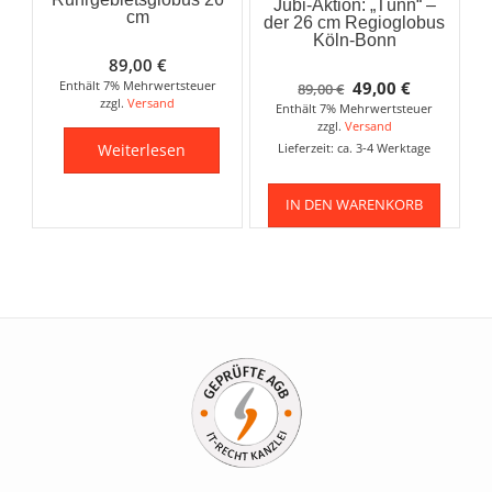
Jubi-Aktion: „Tünn“ –
cm
der 26 cm Regioglobus
Köln-Bonn
89,00
€
Ursprünglicher
Aktueller
Enthält 7% Mehrwertsteuer
49,00
€
89,00
€
zzgl.
Versand
Enthält 7% Mehrwertsteuer
Preis
Preis
zzgl.
Versand
war:
ist:
Weiterlesen
Lieferzeit: ca. 3-4 Werktage
89,00 €
49,00 €.
IN DEN WARENKORB