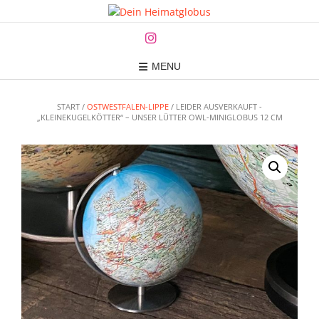
Skip
to
content
MENU
START /
OSTWESTFALEN-LIPPE
/ LEIDER AUSVERKAUFT -
„KLEINEKUGELKÖTTER“ – UNSER LÜTTER OWL-MINIGLOBUS 12 CM