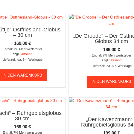
üttje“ Ostfriesland-Globus
– 30 cm
„De Groode“ – Der Ostfri
Globus 34 cm
169,00
€
199,00
€
Enthält 7% Mehrwertsteuer
zzgl.
Versand
Enthält 7% Mehrwertsteuer
Lieferzeit: ca. 3-4 Werktage
zzgl.
Versand
Lieferzeit: ca. 3-4 Werktage
IN DEN WARENKORB
IN DEN WARENKORB
schi“ – Ruhrgebietsglobus
30 cm
„Der Kawenzmann“
Ruhrgebietsglobus 3
169,00
€
199,00
€
Enthält 7% Mehrwertsteuer