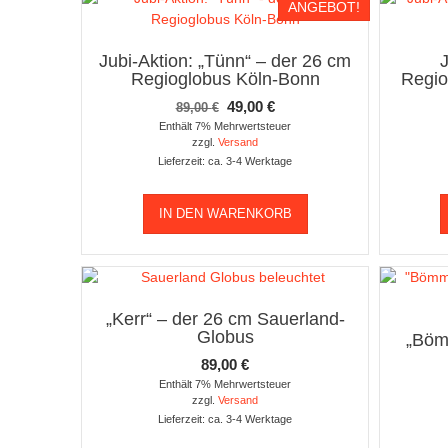
ANGEBOT!
Jubi-Aktion: „Tünn“ – der 26 cm
Regioglobus Köln-Bonn
Regio
Ursprünglicher
Aktueller
49,00
€
89,00
€
Preis
Preis
Enthält 7% Mehrwertsteuer
zzgl.
Versand
war:
ist:
Lieferzeit: ca. 3-4 Werktage
89,00 €
49,00 €.
IN DEN WARENKORB
„Kerr“ – der 26 cm Sauerland-
Globus
„Böm
89,00
€
Enthält 7% Mehrwertsteuer
zzgl.
Versand
Lieferzeit: ca. 3-4 Werktage