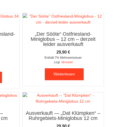
esland-
„Der Sööte“ Ostfriesland-
Miniglobus – 12 cm – derzeit
leider ausverkauft
29,90
€
Enthält 7% Mehrwertsteuer
zzgl.
Versand
Weiterlesen
 –
Ausverkauft — „Dat Klümpken“ –
4 cm
Ruhrgebiets-Miniglobus 12 cm
29,90
€