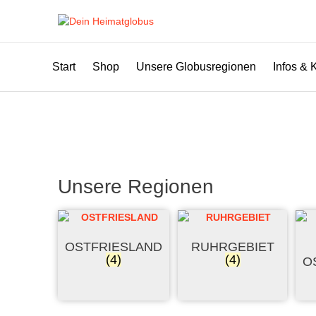
Skip
to
content
Start
Shop
Unsere Globusregionen
Infos & 
Unsere Regionen
OSTFRIESLAND
RUHRGEBIET
(4)
(4)
O