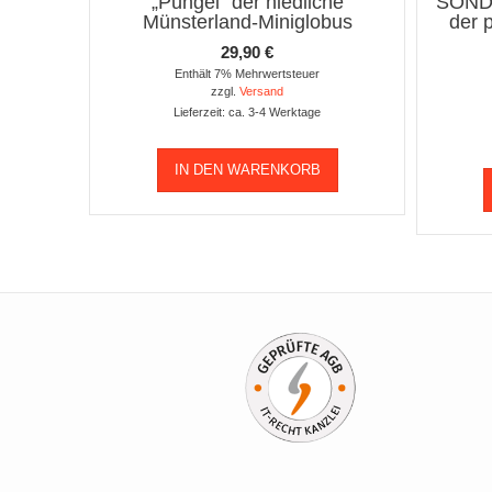
„Püngel“ der niedliche
SOND
Münsterland-Miniglobus
der 
29,90
€
Enthält 7% Mehrwertsteuer
zzgl.
Versand
Lieferzeit: ca. 3-4 Werktage
IN DEN WARENKORB