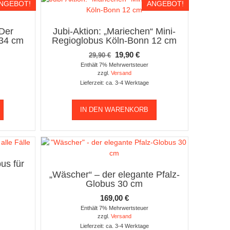
NGEBOT!
ANGEBOT!
 Der
Jubi-Aktion: „Mariechen“ Mini-
 34 cm
Regioglobus Köln-Bonn 12 cm
icher
tueller
Ursprünglicher
Aktueller
19,90
€
29,90
€
eis
Preis
Preis
Enthält 7% Mehrwertsteuer
zzgl.
Versand
:
war:
ist:
Lieferzeit: ca. 3-4 Werktage
9,00 €.
29,90 €
19,90 €.
IN DEN WARENKORB
us für
„Wäscher“ – der elegante Pfalz-
Globus 30 cm
169,00
€
Enthält 7% Mehrwertsteuer
zzgl.
Versand
Lieferzeit: ca. 3-4 Werktage