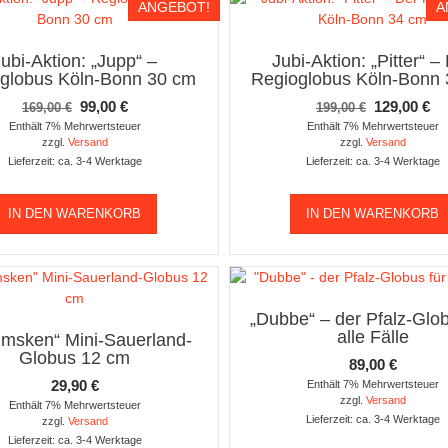
ANGEBOT!
A
Jubi-Aktion: „Jupp“ –
Jubi-Aktion: „Pitter“ –
globus Köln-Bonn 30 cm
Regioglobus Köln-Bonn
Ursprünglicher
Aktueller
Ursprüngl
Ak
99,00
€
129,00
€
169,00
€
199,00
€
Preis
Preis
Preis
Pr
Enthält 7% Mehrwertsteuer
Enthält 7% Mehrwertsteuer
zzgl.
Versand
zzgl.
Versand
war:
ist:
war:
ist
Lieferzeit: ca. 3-4 Werktage
Lieferzeit: ca. 3-4 Werktage
169,00 €
99,00 €.
199,00 €
12
IN DEN WARENKORB
IN DEN WARENKORB
„Dubbe“ – der Pfalz-Glob
alle Fälle
msken“ Mini-Sauerland-
Globus 12 cm
89,00
€
29,90
€
Enthält 7% Mehrwertsteuer
zzgl.
Versand
Enthält 7% Mehrwertsteuer
Lieferzeit: ca. 3-4 Werktage
zzgl.
Versand
Lieferzeit: ca. 3-4 Werktage