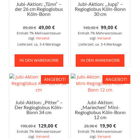
Jubi-Aktion: „Tünn“ –
Jubi-Aktion: „Jupp“ –
der 26 cm Regioglobus
Regioglobus Köln-Bonn
Köln-Bonn
30 cm
Ursprünglicher
Aktueller
Ursprünglicher
Aktueller
49,00
€
99,00
€
89,00
€
169,00
€
Enthält 7% Mehrwertsteuer
Preis
Preis
Enthält 7% Mehrwertsteuer
Preis
Preis
zzgl.
Versand
zzgl.
Versand
war:
ist:
war:
ist:
Lieferzeit: ca. 3-4 Werktage
Lieferzeit: ca. 3-4 Werktage
89,00 €
49,00 €.
169,00 €
99,00 €.
IN DEN WARENKORB
IN DEN WARENKORB
ANGEBOT!
ANGEBOT!
Jubi-Aktion: „Pitter“ –
Jubi-Aktion:
Der Regioglobus Köln-
„Mariechen“ Mini-
Bonn 34 cm
Regioglobus Köln-Bonn
12 cm
Ursprünglicher
Aktueller
Ursprünglicher
Aktueller
129,00
€
19,90
€
199,00
€
29,90
€
Enthält 7% Mehrwertsteuer
Preis
Preis
Enthält 7% Mehrwertsteuer
Preis
Preis
zzgl.
Versand
zzgl.
Versand
war:
ist:
war:
ist: