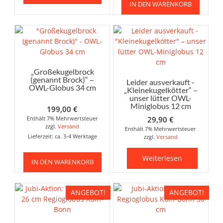
IN DEN WARENKORB
„Großekugelbrock
(genannt Brock)“ –
Leider ausverkauft -
OWL-Globus 34 cm
„Kleinekugelkötter“ –
unser lütter OWL-
Miniglobus 12 cm
199,00
€
Enthält 7% Mehrwertsteuer
29,90
€
zzgl.
Versand
Enthält 7% Mehrwertsteuer
Lieferzeit: ca. 3-4 Werktage
zzgl.
Versand
Weiterlesen
IN DEN WARENKORB
ANGEBOT!
ANGEBOT!