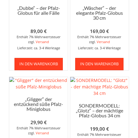
„Dubbe“ – der Pfalz-
„Wäscher“ – der
Globus für alle Fälle
elegante Pfalz-Globus
30 cm
89,00
€
169,00
€
Enthält 7% Mehrwertsteuer
Enthält 7% Mehrwertsteuer
zzgl.
Versand
zzgl.
Versand
Lieferzeit: ca. 3-4 Werktage
Lieferzeit: ca. 3-4 Werktage
IN DEN WARENKORB
IN DEN WARENKORB
„Gligger“ der
entzückend süße Pfalz-
SONDERMODELL:
Miniglobus
„Glotz“ – der mächtige
Pfalz-Globus 34 cm
29,90
€
Enthält 7% Mehrwertsteuer
199,00
€
zzgl.
Versand
Enthält 7% Mehrwertsteuer