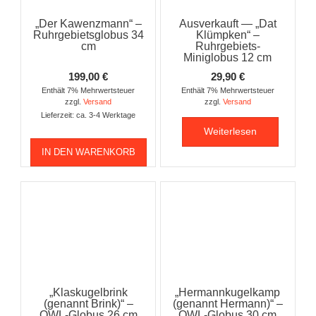
„Der Kawenzmann“ –
Ausverkauft — „Dat
Ruhrgebietsglobus 34
Klümpken“ –
cm
Ruhrgebiets-
Miniglobus 12 cm
199,00
€
29,90
€
Enthält 7% Mehrwertsteuer
Enthält 7% Mehrwertsteuer
zzgl.
Versand
zzgl.
Versand
Lieferzeit: ca. 3-4 Werktage
Weiterlesen
IN DEN WARENKORB
„Klaskugelbrink
„Hermannkugelkamp
(genannt Brink)“ –
(genannt Hermann)“ –
OWL-Globus 26 cm
OWL-Globus 30 cm