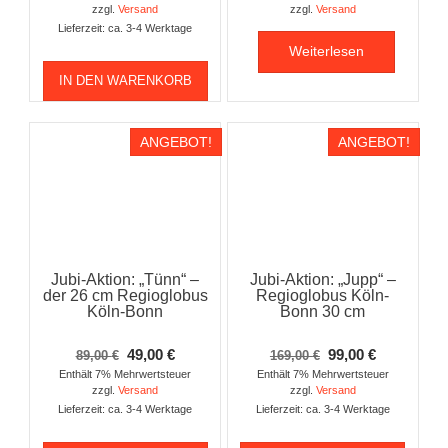
zzgl.
Versand
zzgl.
Versand
Lieferzeit: ca. 3-4 Werktage
Weiterlesen
IN DEN WARENKORB
ANGEBOT!
ANGEBOT!
Jubi-Aktion: „Tünn“ –
Jubi-Aktion: „Jupp“ –
der 26 cm Regioglobus
Regioglobus Köln-
Köln-Bonn
Bonn 30 cm
Ursprünglicher
Aktueller
Ursprünglicher
Aktueller
49,00
€
99,00
€
89,00
€
169,00
€
Preis
Preis
Preis
Preis
Enthält 7% Mehrwertsteuer
Enthält 7% Mehrwertsteuer
zzgl.
Versand
zzgl.
Versand
war:
ist:
war:
ist:
Lieferzeit: ca. 3-4 Werktage
Lieferzeit: ca. 3-4 Werktage
89,00 €
49,00 €.
169,00 €
99,00 €.