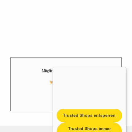
Mitglied der Initiative "Fairness im Handel".
Informationen zur Initiative:
https://www.fairness-im-handel.de
Trusted Shops entsperren
Trusted Shops immer