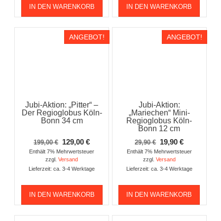
IN DEN WARENKORB
IN DEN WARENKORB
ANGEBOT!
ANGEBOT!
Jubi-Aktion: „Pitter“ –
Jubi-Aktion:
Der Regioglobus Köln-
„Mariechen“ Mini-
Bonn 34 cm
Regioglobus Köln-
Bonn 12 cm
Ursprünglicher
Aktueller
Ursprünglicher
Aktueller
129,00
€
19,90
€
199,00
€
29,90
€
Preis
Preis
Preis
Preis
Enthält 7% Mehrwertsteuer
Enthält 7% Mehrwertsteuer
zzgl.
Versand
zzgl.
Versand
war:
ist:
war:
ist:
Lieferzeit: ca. 3-4 Werktage
Lieferzeit: ca. 3-4 Werktage
199,00 €
129,00 €.
29,90 €
19,90 €.
IN DEN WARENKORB
IN DEN WARENKORB