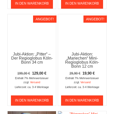
IN DEN WARENKORB
IN DEN WARENKORB
ANGEBOT!
ANGEBOT!
Jubi-Aktion: „Pitter“ –
Jubi-Aktion:
Der Regioglobus Köln-
„Mariechen“ Mini-
Bonn 34 cm
Regioglobus Köln-
Bonn 12 cm
Ursprünglicher
Aktueller
Ursprünglicher
Aktueller
129,00
€
19,90
€
199,00
€
29,90
€
Preis
Preis
Preis
Preis
Enthält 7% Mehrwertsteuer
Enthält 7% Mehrwertsteuer
zzgl.
Versand
zzgl.
Versand
war:
ist:
war:
ist:
Lieferzeit: ca. 3-4 Werktage
Lieferzeit: ca. 3-4 Werktage
199,00 €
129,00 €.
29,90 €
19,90 €.
IN DEN WARENKORB
IN DEN WARENKORB