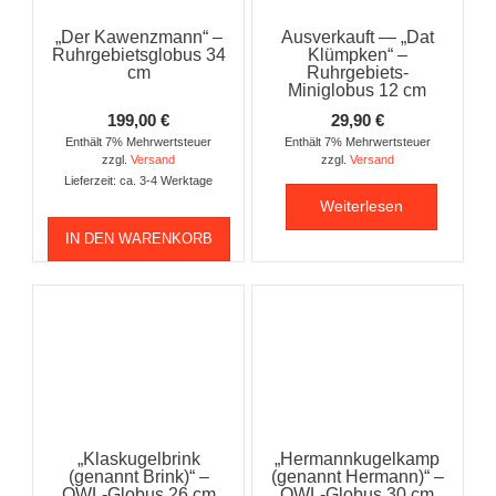
„Der Kawenzmann“ –
Ausverkauft — „Dat
Ruhrgebietsglobus 34
Klümpken“ –
cm
Ruhrgebiets-
Miniglobus 12 cm
199,00
€
29,90
€
Enthält 7% Mehrwertsteuer
Enthält 7% Mehrwertsteuer
zzgl.
Versand
zzgl.
Versand
Lieferzeit: ca. 3-4 Werktage
Weiterlesen
IN DEN WARENKORB
„Klaskugelbrink
„Hermannkugelkamp
(genannt Brink)“ –
(genannt Hermann)“ –
OWL-Globus 26 cm
OWL-Globus 30 cm