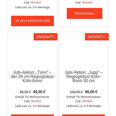
zzgl.
Versand
zzgl.
Versand
Lieferzeit: ca. 3-4 Werktage
Weiterlesen
IN DEN WARENKORB
ANGEBOT!
ANGEBOT!
Jubi-Aktion: „Tünn“ –
Jubi-Aktion: „Jupp“ –
der 26 cm Regioglobus
Regioglobus Köln-
Köln-Bonn
Bonn 30 cm
Ursprünglicher
Aktueller
Ursprünglicher
Aktueller
49,00
€
99,00
€
89,00
€
169,00
€
Preis
Preis
Preis
Preis
Enthält 7% Mehrwertsteuer
Enthält 7% Mehrwertsteuer
zzgl.
Versand
zzgl.
Versand
war:
ist:
war:
ist:
Lieferzeit: ca. 3-4 Werktage
Lieferzeit: ca. 3-4 Werktage
89,00 €
49,00 €.
169,00 €
99,00 €.