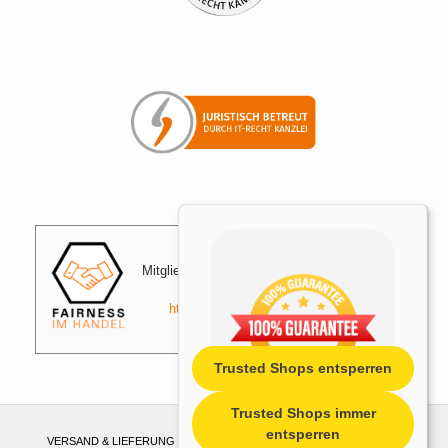
Mitglied der Initiative "Fairness im Handel".
Informationen zur Initiative:
https://www.fairness-im-handel.de
Trusted Shops entsperren
Trusted Shops immer
entsperren
VERSAND & LIEFERUNG
ZAHLUNGSWEISEN
WIDERRUF