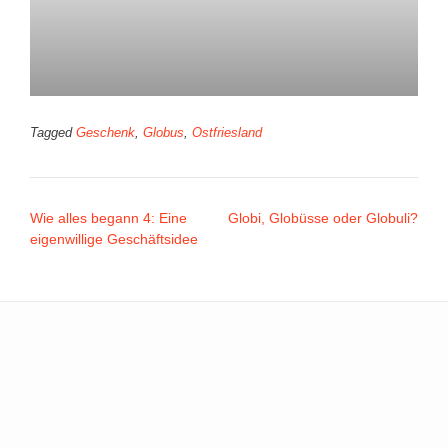
Tagged
Geschenk
,
Globus
,
Ostfriesland
Post
Wie alles begann 4: Eine
Globi, Globüsse oder Globuli?
navigation
eigenwillige Geschäftsidee